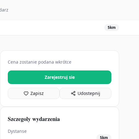
darz
5km
Cena zostanie podana wkrótce
Zarejestruj sie
Zapisz
Udostepnij
Szczegoly wydarzenia
Dystanse
5km