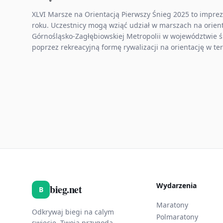
XLVI Marsze na Orientacją Pierwszy Śnieg 2025 to impre
roku. Uczestnicy mogą wziąć udział w marszach na orien
Górnośląsko-Zagłębiowskiej Metropolii w województwie ś
poprzez rekreacyjną formę rywalizacji na orientację w ter
Wydarzenia
bieg.net
B
Maratony
Odkrywaj biegi na calym
Polmaratony
swiecie. Twoja przygoda