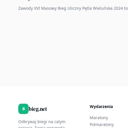
Zawody XVI Masowy Bieg Uliczny Pętla Wieluńska 2024 to
Wydarzenia
bieg.net
B
Maratony
Odkrywaj biegi na calym
Polmaratony
swiecie. Twoja przygoda