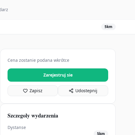
darz
5km
Cena zostanie podana wkrótce
Zarejestruj sie
Zapisz
Udostepnij
Szczegoly wydarzenia
Dystanse
5km