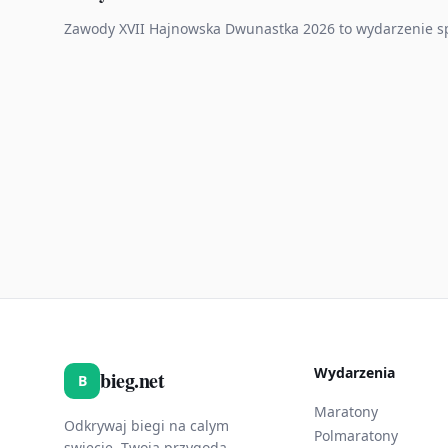
Zawody XVII Hajnowska Dwunastka 2026 to wydarzenie sp
Wydarzenia
bieg.net
B
Maratony
Odkrywaj biegi na calym
Polmaratony
swiecie. Twoja przygoda