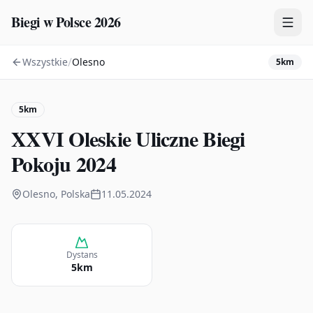
Biegi w Polsce 2026
/
Wszystkie
Olesno
5km
Zawody
Plany treningowe
5km
Mapa
XXVI Oleskie Uliczne Biegi
Kalendarz
Pokoju 2024
Olesno, Polska
11.05.2024
Dystans
5km