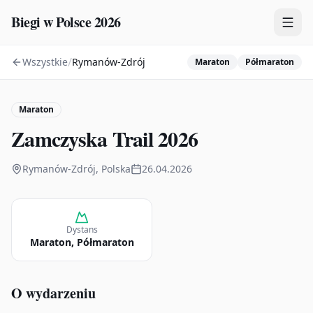
Biegi w Polsce 2026
/
Wszystkie
Rymanów-Zdrój
Maraton
Półmaraton
Zawody
Plany treningowe
Maraton
Mapa
Zamczyska Trail 2026
Kalendarz
Rymanów-Zdrój, Polska
26.04.2026
Dystans
Maraton, Półmaraton
O wydarzeniu