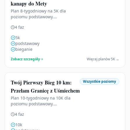
kanapy do Mety
Plan 8-tygodniowy na 5K dla
poziomu podstawowy.
Uporządkowany rozwój formy,
4 faz
tygodniowe cele i gotowość na
start.
5k
podstawowy
bieganie
Zobacz szczegóły
Więcej planów
5K
→
Twój Pierwszy Bieg 10 km:
Wszystkie poziomy
Przełam Granicę z Uśmiechem
Plan 10-tygodniowy na 10K dla
poziomu podstawowy.
Uporządkowany rozwój formy,
4 faz
tygodniowe cele i gotowość na
start.
10k