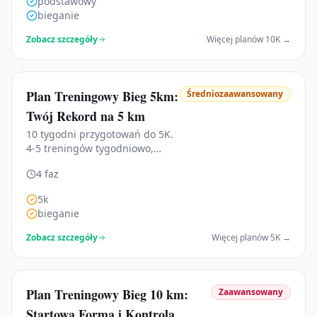
podstawowy
bieganie
Zobacz szczegóły
Więcej planów
10K
→
Plan Treningowy Bieg 5km:
Średniozaawansowany
Twój Rekord na 5 km
10 tygodni przygotowań do 5K.
4-5 treningów tygodniowo,
jasna struktura tygodnia i
4 faz
bezpieczny progres pod
bezpieczne ukończenie 5 km
5k
lub poprawa czasu na tym
bieganie
dystansie.
Zobacz szczegóły
Więcej planów
5K
→
Plan Treningowy Bieg 10 km:
Zaawansowany
Startowa Forma i Kontrola