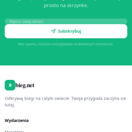
prosto na skrzynke.
Subskrybuj
Bez spamu, mozesz zrezygnowac w dowolnym momencie.
bieg.net
B
Odkrywaj biegi na calym swiecie. Twoja przygoda zaczyna sie
tutaj.
Wydarzenia
Maratony