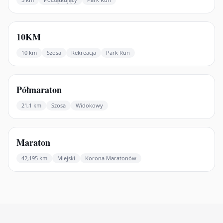
136
biegów
10KM
10 km
Szosa
Rekreacja
Park Run
174
biegów
Półmaraton
21,1 km
Szosa
Widokowy
132
biegów
Maraton
42,195 km
Miejski
Korona Maratonów