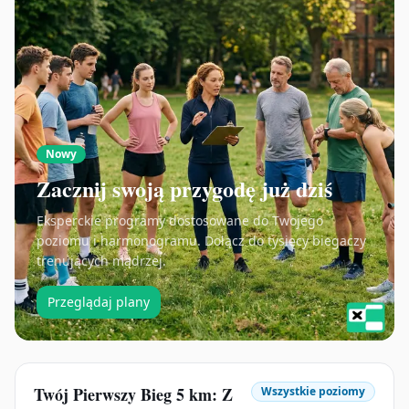
Nowy
Zacznij swoją przygodę już dziś
Eksperckie programy dostosowane do Twojego
poziomu i harmonogramu. Dołącz do tysięcy biegaczy
trenujących mądrzej.
Przeglądaj plany
Twój Pierwszy Bieg 5 km: Z
Wszystkie poziomy