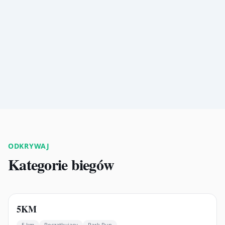
ODKRYWAJ
Kategorie biegów
217
biegów
5KM
5 km
Początkujący
Park Run